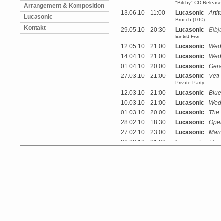
"Bitchy" CD-Release
Arrangement & Komposition
13.06.10
11:00
Lucasonic
Arti
Lucasonic
Brunch (10€)
Kontakt
29.05.10
20:30
Lucasonic
Elbj
Eintritt Frei
12.05.10
21:00
Lucasonic
Wed
14.04.10
21:00
Lucasonic
Wed
01.04.10
20:00
Lucasonic
Gera
27.03.10
21:00
Lucasonic
Veti 
Private Party
12.03.10
21:00
Lucasonic
Blue
10.03.10
21:00
Lucasonic
Wed
01.03.10
20:00
Lucasonic
The
28.02.10
18:30
Lucasonic
Oper
27.02.10
23:00
Lucasonic
Mard
26.02.10
21:00
Lucasonic
The
25.02.10
16:00
Lucasonic
Wor
24.02.10
20:00
Lucasonic
Sup
21.02.10
21:00
Lucasonic
Fair
10.02.10
22:00
Lucasonic
Wed
18.01.10
21:00
Lucasonic
Haf
13.01.10
21:00
Lucasonic
Wed
11.12.09
22:00
Lucasonic
Qua