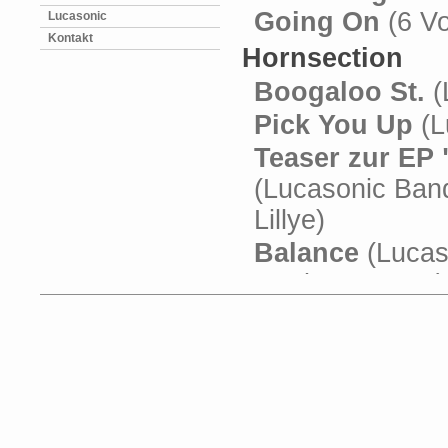
Going On
(6 Vo
Lucasonic
Kontakt
Hornsection
Boogaloo St.
(
Pick You Up
(L
Teaser zur EP 
(Lucasonic Band 
Lillye)
Balance
(Lucas
Denise M'Baye)
Lucasonic Radi
Mr. Smith
(Luca
Virginia Lillye)
Pop Music
(Mou
You, You, You